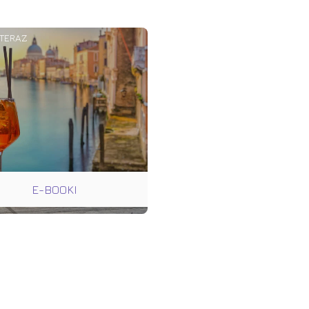
dy maturzysta
jał na 100%.
tarczamy
uwolnić –
 TERAZ
lnie i bez
ę uczyć na
𝐭𝐞𝐫 𝐳𝐚𝐣𝐞̨𝐜́ 𝟏:𝟏 𝐳
𝐤𝐚̨-𝐒𝐲𝐫𝐞𝐤 -
𝐭𝐧𝐢𝐦
𝐚𝐜𝐲 𝐳 𝐣𝐞̨𝐳𝐲𝐤𝐚𝐦𝐢
𝐚̨𝐜𝐮 𝐣𝐞𝐬𝐭 𝐬́𝐜𝐢𝐬́𝐥𝐞
𝐚𝐜́ 𝐬𝐢𝐞̨ 𝐦𝐚𝐭𝐮𝐫𝐲: 👉
𝐚𝐝𝐞𝐦𝐢𝐚.𝐜𝐨𝐦 KURS
line lub
KO 10 MIEJSC!
E-BOOKI
𝐳𝐲𝐠𝐨𝐭𝐨𝐰𝐲𝐰𝐚𝐧𝐢𝐮
 𝐖𝐲𝐧𝐢𝐤𝐢
𝐝 𝟗𝟎% -
𝐣𝐢 𝐎𝐏𝐈𝐍𝐈𝐄 W
a:
y-akademia.com