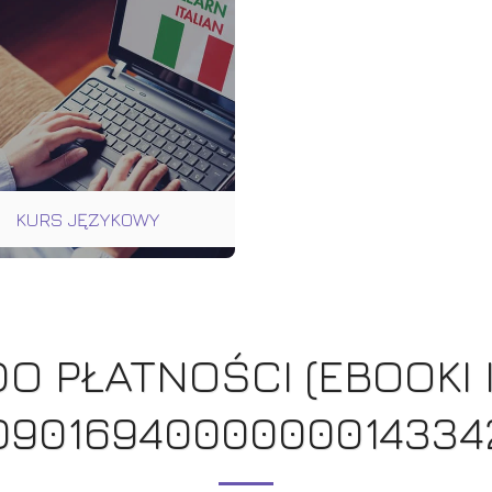
ie
nauczycielki i egzaminatorki.
as 15 arkuszy
Good Luck! (*𝙀𝙆𝙎𝙋𝙍𝙀𝙎𝙊𝙒𝙔
ze PEWNIAKI
𝙯𝙖𝙠𝙪𝙥 𝘽𝙇𝙄𝙆-𝙞𝙚𝙢 -> 𝙣𝙖 𝙨𝙖𝙢𝙮𝙢
nitorowaniem
𝙙𝙤𝙡𝙚 𝙨𝙩𝙧𝙤𝙣𝙮)
powiedzi.
o język, ale też
uowanie
garnąć 100
danie,
m i techniki
trudnymi
-𝗯𝗼𝗼𝗸
𝘀❞ (𝗪𝗮𝗿𝘁𝗼𝘀́𝗰́
at sheet” do
KURS JĘZYKOWY
ze z języka
rkuszy
odelowymi
e szukaj słówek
otowe wzorce
 brzmią na
ymy w jakość,
nikami. Zamiast
repetycji,
O PŁATNOŚCI (EBOOKI I
ekspercką.
: ~~399 zł~~
 350 zł
ł +
0901694000000014334
s EBOOK o
OJ NA EGZAMINIE
& MATURA
 i oszczędność