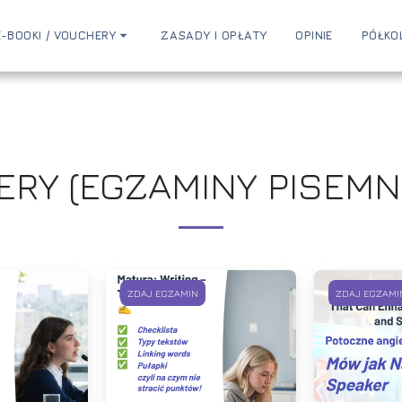
E-BOOKI / VOUCHERY
ZASADY I OPŁATY
OPINIE
PÓŁKO
ERY (EGZAMINY PISEMNE
ZDAJ EGZAMIN
ZDAJ EGZAMI