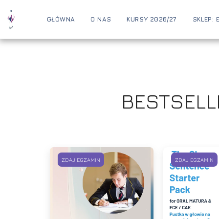
GŁÓWNA
O NAS
KURSY 2026/27
SKLEP: 
BESTSELL
ZDAJ EGZAMIN
ZDAJ EGZAMIN