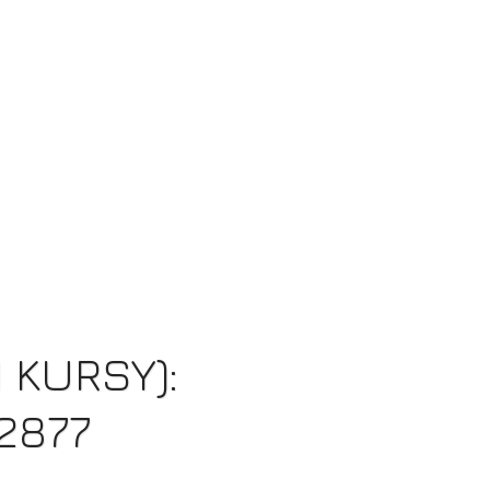
ale też jak używać ich w
odpowiednim kontekście – od
formalnych raportów po luźne
teksty. ✅Oszczędność czasu:
Zebrałam tu najważniejsze
zagadnienia z poziomów B1-C1 w
jednym, kompleksowym i
czytelnym pliku. 𝐌𝐨𝐣𝐞 𝟐𝟎+ 𝐥𝐚𝐭
𝐝𝐨𝐬𝐰𝐢𝐚𝐝𝐜𝐳𝐞𝐧𝐢𝐚 𝐰 𝐩𝐫𝐳𝐲𝐠𝐨𝐭𝐨𝐰𝐲𝐰𝐚𝐧𝐢𝐮
𝐝𝐨 𝐦𝐚𝐭𝐮𝐫𝐲 𝐰 𝐩𝐢𝐠𝐮ł𝐜𝐞 𝐖𝐲𝐧𝐢𝐤𝐢
𝐤𝐮𝐫𝐬𝐚𝐧𝐭𝐨𝐰 𝐧𝐚 𝐩𝐨𝐧𝐚𝐝 𝟗𝟎% -
𝐩𝐨𝐭𝐰𝐢𝐞𝐫𝐝𝐳𝐨𝐧𝐞 𝐰 𝐬𝐞𝐤𝐜𝐣𝐢 𝐎𝐏𝐈𝐍𝐈𝐄
(*𝙀𝙆𝙎𝙋𝙍𝙀𝙎𝙊𝙒𝙔 𝙯𝙖𝙠𝙪𝙥 𝘽𝙇𝙄𝙆-
𝙞𝙚𝙢 -> 𝙣𝙖 𝙨𝙖𝙢𝙮𝙢 𝙙𝙤𝙡𝙚 𝙨𝙩𝙧𝙤𝙣𝙮)
 KURSY):
2877