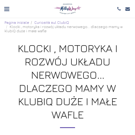
Pagina iniziale
Curiosità sul ClubiQ
Klocki , motoryka i rozwój układu nerwowego... dlaczego mamy w
klubiQ duże i małe wafle
KLOCKI , MOTORYKA I
ROZWÓJ UKŁADU
NERWOWEGO...
DLACZEGO MAMY W
KLUBIQ DUŻE I MAŁE
WAFLE